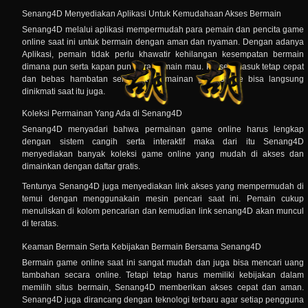
Senang4D Menyediakan Aplikasi Untuk Kemudahaan Akses Bermain
Senang4D melalui aplikasi mempermudah para pemain dan pencita game
online saat ini untuk bermain dengan aman dan nyaman. Dengan adanya
Aplikasi, pemain tidak perlu khawatir kehilangan kesempatan bermain
dimana pun serta kapan pun para pemain mau. Proses masuk tetap cepat
dan bebas hambatan sehingga permainan gam online bisa langsung
dinikmati saat itu juga.
Koleksi Permainan Yang Ada di Senang4D
Senang4D menyadari bahwa permainan game online harus lengkap
dengan sistem cangih serta interaktif maka dari itu Senang4D
menyediakan banyak koleksi game online yang mudah di akses dan
dimainkan dengan daftar gratis.
Tentunya Senang4D juga menyediakan link akses yang mempermudah di
temui dengan menggunakain mesin pencari saat ini. Pemain cukup
menuliskan di kolom pencarian dan kemudian link senang4D akan muncul
di teratas.
Keaman Bermain Serta Kebijakan Bermain Bersama Senang4D
Bermain game online saat ini sangat mudah dan juga bisa mencari uang
tambahan secara online. Tetapi tetap harus memiliki kebijakan dalam
memilih situs bermain, Senang4D memberikan akses cepat dan aman.
Senang4D juga dirancang dengan teknologi terbaru agar setiap pengguna