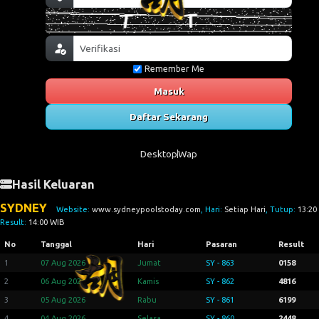
Remember Me
Masuk
Daftar Sekarang
Desktop
Wap
Hasil Keluaran
SYDNEY
Website:
www.sydneypoolstoday.com
, Hari:
Setiap Hari
, Tutup:
13:20
Result:
14:00 WIB
No
Tanggal
Hari
Pasaran
Result
1
07 Aug 2026
Jumat
SY - 863
0158
2
06 Aug 2026
Kamis
SY - 862
4816
3
05 Aug 2026
Rabu
SY - 861
6199
4
04 Aug 2026
Selasa
SY - 860
2448