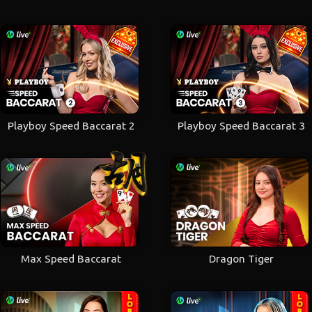
Playboy Speed Baccarat 2
Playboy Speed Baccarat 3
Max Speed Baccarat
Dragon Tiger