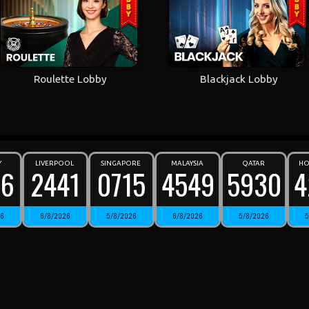
Roulette Lobby
Blackjack Lobby
Y
LIVERPOOL
SINGAPORE
MALAYSIA
QATAR
H
16
2441
0715
4549
5930
4
26
6/8/2026
5/8/2026
6/8/2026
5/8/2026
5