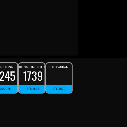
ONGKONG
HONGKONG LOTTO
TOTO WUHAN
245
1739
/8/2026
5/8/2026
1/1/1970