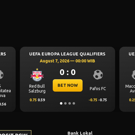
ERS
UEFA EUROPA LEAGUE QUALIFIERS
UE
August 7, 2026 — 00:00 WIB
0 : 0
BET NOW
FC Hradec
lecht
Besiktas
Be
Kralove
0.82
-0.25
-0.80
0.25
0.64
2.2
Bank Lokal