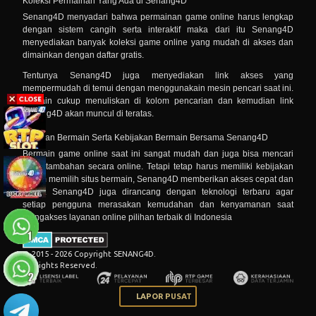
Koleksi Permainan Yang Ada di Senang4D
Senang4D menyadari bahwa permainan game online harus lengkap
dengan sistem cangih serta interaktif maka dari itu Senang4D
menyediakan banyak koleksi game online yang mudah di akses dan
dimainkan dengan daftar gratis.
Tentunya Senang4D juga menyediakan link akses yang
mempermudah di temui dengan menggunakain mesin pencari saat ini.
Pemain cukup menuliskan di kolom pencarian dan kemudian link
senang4D akan muncul di teratas.
Keaman Bermain Serta Kebijakan Bermain Bersama Senang4D
Bermain game online saat ini sangat mudah dan juga bisa mencari
uang tambahan secara online. Tetapi tetap harus memiliki kebijakan
dalam memilih situs bermain, Senang4D memberikan akses cepat dan
aman. Senang4D juga dirancang dengan teknologi terbaru agar
setiap pengguna merasakan kemudahan dan kenyamanan saat
mengakses layanan online pilihan terbaik di Indonesia
© 2015 - 2026 Copyright SENANG4D.
All Rights Reserved.
LAPOR PUSAT