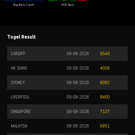
Big Bass Crash
24D Spin
Togel Result
CARDIFF
09-08-2026
8549
HK SIANG
09-08-2026
4008
SYDNEY
09-08-2026
8082
LIVERPOOL
09-08-2026
8460
SINGAPORE
09-08-2026
7137
MALAYSIA
08-08-2026
6851