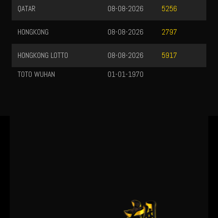
QATAR
08-08-2026
5256
HONGKONG
08-08-2026
2797
HONGKONG LOTTO
08-08-2026
5917
TOTO WUHAN
01-01-1970