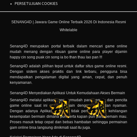
PERSETUJUAN COOKIES
SENANG4D | Jawara Game Online Terbaik 2026 Di Indonesia Resmi
Whitelable
Senang4D merupakan portal terbaik dalam mencari game online
mudah menang dengan ribuan game online para player dijamin
happy cin song puak cin song ia bo than thau lao pan !!!
Senang4D
adalah pilihan tepat untuk daftar situs game online resmi.
Dengan sistem akses praktis dan link terbaru, pengguna bisa
mendapatkan pengalaman digital yang aman, cepat, dan penuh
kenyamanan.
Senang4D Menyediakan Aplikasi Untuk Kemudahaan Akses Bermain
Senang4D melalui aplikasi mempermudah para pemain dan pencita
game online saat ini untuk bermain dengan aman dan nyaman.
Dengan adanya Aplikasi, pemain tidak perlu khawatir kehilangan
kesempatan bermain dimana pun serta kapan pun para pemain mau.
Proses masuk tetap cepat dan bebas hambatan sehingga permainan
gam online bisa langsung dinikmati saat itu juga.