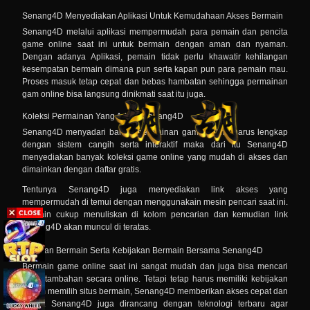
Senang4D Menyediakan Aplikasi Untuk Kemudahaan Akses Bermain
Senang4D melalui aplikasi mempermudah para pemain dan pencita
game online saat ini untuk bermain dengan aman dan nyaman.
Dengan adanya Aplikasi, pemain tidak perlu khawatir kehilangan
kesempatan bermain dimana pun serta kapan pun para pemain mau.
Proses masuk tetap cepat dan bebas hambatan sehingga permainan
gam online bisa langsung dinikmati saat itu juga.
Koleksi Permainan Yang Ada di Senang4D
Senang4D menyadari bahwa permainan game online harus lengkap
dengan sistem cangih serta interaktif maka dari itu Senang4D
menyediakan banyak koleksi game online yang mudah di akses dan
dimainkan dengan daftar gratis.
Tentunya Senang4D juga menyediakan link akses yang
mempermudah di temui dengan menggunakain mesin pencari saat ini.
Pemain cukup menuliskan di kolom pencarian dan kemudian link
senang4D akan muncul di teratas.
Keaman Bermain Serta Kebijakan Bermain Bersama Senang4D
Bermain game online saat ini sangat mudah dan juga bisa mencari
uang tambahan secara online. Tetapi tetap harus memiliki kebijakan
dalam memilih situs bermain, Senang4D memberikan akses cepat dan
aman. Senang4D juga dirancang dengan teknologi terbaru agar