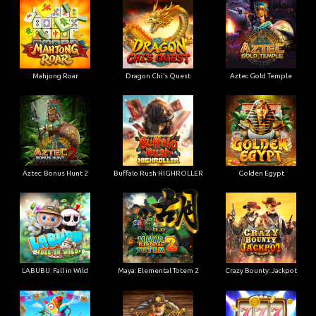
Mahjong Roar
Dragon Chi’s Quest
Aztec Gold Temple
Aztec: Bonus Hunt 2
Buffalo Rush HIGHROLLER
Golden Egypt
LABUBU: Fall in Wild
Maya: Elemental Totem 2
Crazy Bounty: Jackpot