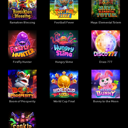
Ramakien Blessing
Football Fever
Maya: Elemental Totem
Firefly Hunter
Hungry Slime
Disco 777
Boom of Prosperity
World Cup Final
Bunny to the Moon